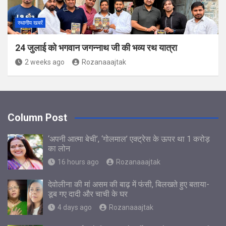
स्थानीय खबरें
24 जुलाई को भगवान जगन्नाथ जी की भव्य रथ यात्रा
2 weeks ago
Rozanaaajtak
Column Post
‘अपनी आत्मा बेची’, ‘गोलमाल’ एक्ट्रेस के ऊपर था 1 करोड़
का लोन
16 hours ago
Rozanaaajtak
देवोलीना की मां असम की बाढ़ में फंसी, बिलखते हुए बताया-
डूब गए दादी और चाची के घर
4 days ago
Rozanaaajtak