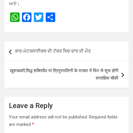
ਆਏ।
W
F
T
S
h
a
wi
h
at
ce
tt
ar
s
b
er
e
Post
ਕਾਰ-ਮੋਟਰਸਾਈਕਲ ਦੀ ਟੱਕਰ ਵਿਚ ਚਾਰ ਦੀ ਮੌਤ
A
o
navigation
p
o
खुशखबरी,सिद्ध शक्तिपीठ मां त्रिपुरमालिनी के दरबार में फिर से शुरू होगी
p
k
सप्ताहिक चौकी
Leave a Reply
Your email address will not be published.
Required fields
are marked
*