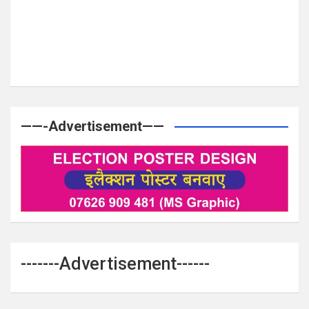
——-Advertisement——
-------Advertisement------