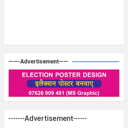
——-Advertisement——
-------Advertisement------