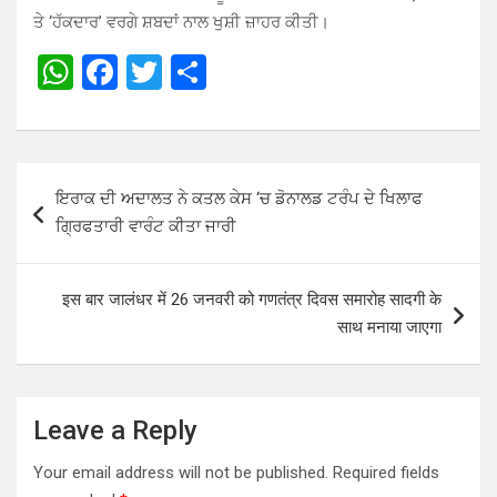
ਤੇ ‘ਹੱਕਦਾਰ’ ਵਰਗੇ ਸ਼ਬਦਾਂ ਨਾਲ ਖੁਸ਼ੀ ਜ਼ਾਹਰ ਕੀਤੀ।
W
F
T
S
h
a
wi
h
at
ce
tt
ar
s
b
er
e
Post
ਇਰਾਕ ਦੀ ਅਦਾਲਤ ਨੇ ਕਤਲ ਕੇਸ ‘ਚ ਡੋਨਾਲਡ ਟਰੰਪ ਦੇ ਖਿਲਾਫ
A
o
navigation
ਗ੍ਰਿਫਤਾਰੀ ਵਾਰੰਟ ਕੀਤਾ ਜਾਰੀ
p
o
p
k
इस बार जालंधर में 26 जनवरी को गणतंत्र दिवस समारोह सादगी के
साथ मनाया जाएगा
Leave a Reply
Your email address will not be published.
Required fields