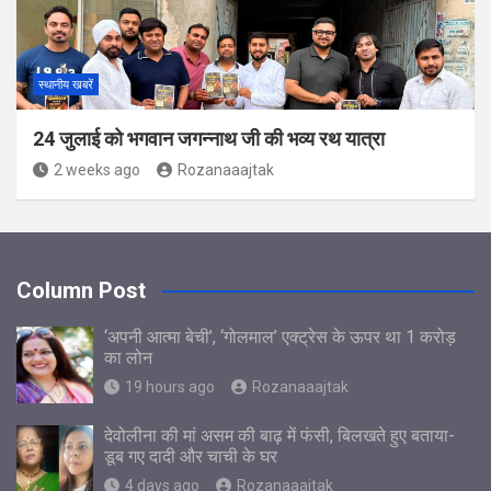
स्थानीय खबरें
24 जुलाई को भगवान जगन्नाथ जी की भव्य रथ यात्रा
2 weeks ago
Rozanaaajtak
Column Post
‘अपनी आत्मा बेची’, ‘गोलमाल’ एक्ट्रेस के ऊपर था 1 करोड़
का लोन
19 hours ago
Rozanaaajtak
देवोलीना की मां असम की बाढ़ में फंसी, बिलखते हुए बताया-
डूब गए दादी और चाची के घर
4 days ago
Rozanaaajtak