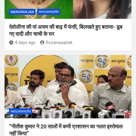
MANORANJAN
भारत/अंतराष्ट्रीय
देवोलीना की मां असम की बाढ़ में फंसी, बिलखते हुए बताया- डूब
गए दादी और चाची के घर
4 days ago
Rozanaaajtak
भारत/अंतराष्ट्रीय
“नीतीश कुमार ने 20 सालों में कभी प्रशासन का गलत इस्तेमाल
नहीं किया”