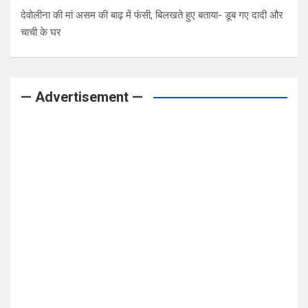
देवोलीना की मां असम की बाढ़ में फंसी, बिलखते हुए बताया- डूब गए दादी और
चाची के घर
— Advertisement —