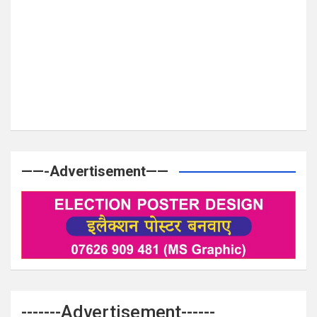
——-Advertisement——
-------Advertisement------