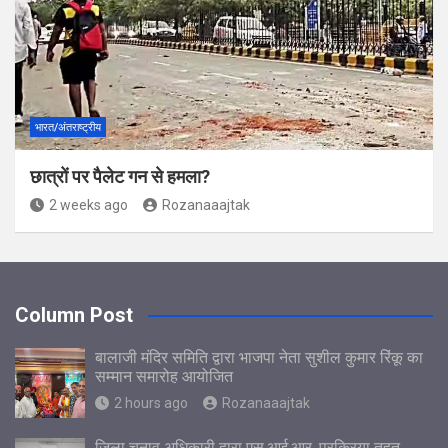
भारत/अंतराष्ट्रीय
छात्रों पर पैलेट गन से हमला?
2 weeks ago
Rozanaaajtak
Column Post
बालाजी मंदिर समिति द्वारा भाजपा नेता सुशील कुमार रिंकू का
सम्मान समारोह आयोजित
2 hours ago
Rozanaaajtak
जिला चुनाव अधिकारी द्वारा एस.आई.आर. प्रक्रिया तहत