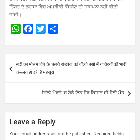
ਤਿੱਬਤ ਦੇ ਲਹਾਸਾ ਵਿਚ ਅਮਰੀਕੀ ਕੌਂਸਲੇਟ ਦੀ ਸਥਾਪਨਾ ਨਹੀਂ ਕੀਤੀ
ਜਾਂਦੀ।
W
F
T
S
h
a
wi
h
at
ce
tt
ar
s
b
er
e
Post
सर्दी का मौसम होने के चलते रोडवेज को वॉल्वो बसों में यात्रियों की भारी
A
o
navigation
किल्लत हो रही है महसूस
p
o
p
k
ਦਿੱਲੀ ਮੋਰਚੇ ’ਚ ਬੈਠੇ ਇਕ ਹੋਰ ਕਿਸਾਨ ਦੀ ਹੋਈ ਮੌਤ
Leave a Reply
Your email address will not be published.
Required fields