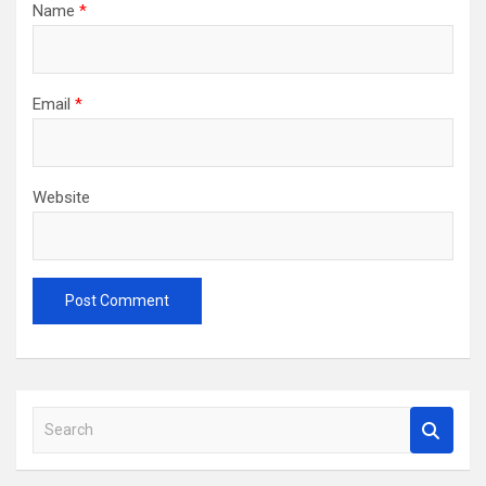
Name
*
Email
*
Website
S
e
a