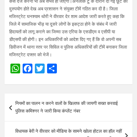
केस दर्ज करना भी अब संभव हो जाएगा।अनलॉक टू के दौरान दी गई छूट का
दुरुपयोग होते देख अब प्रशासन ने संयुक्त टीमें गठित कर दी है। जिला
मजिस्ट्रेट घनश्याम थोरी ने वीरवार देर शाम आदेश जारी करते हुए कहा कि
जिले में सामाजिक भीड़ या दूसरे लोगों के इकट्ठा होने के संबंध में जारी
हिदायतों को लागू कराने का जिम्मा उस एरिया के एसडीएम व एसीपी या
डीएसपी की होगी। इन अधिकारियों को आदेश दिए गए हैं कि वो अपनी सब
डिवीजन में थाना स्तर पर सिविल व पुलिस अधिकारियों की टीमें बनाकर जिला
मजिस्ट्रेट दफ्तर को भेजें।
W
F
T
S
h
a
wi
h
at
ce
tt
ar
s
b
er
e
Post
नियमों का पालन न करने वालों के खिलाफ की जायगी सख्त करवाई
A
o
navigation
पुलिस कमिश्नर ने जारी किया कंप्लेंट नंबर
p
o
p
k
विधायक बेरी ने वीरवार को मीडिया के सामने खोला होटल का हॉल नहीं