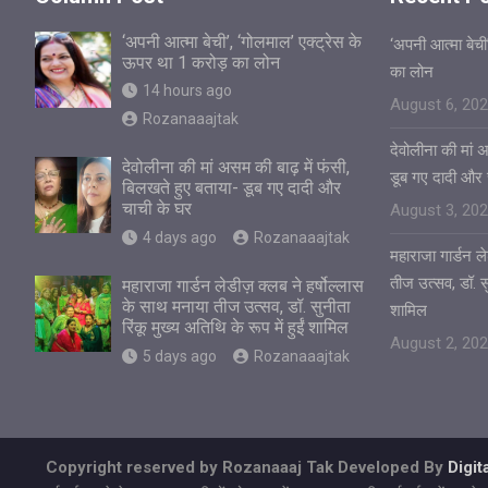
‘अपनी आत्मा बेची’, ‘गोलमाल’ एक्ट्रेस के
‘अपनी आत्मा बेची
ऊपर था 1 करोड़ का लोन
का लोन
14 hours ago
August 6, 20
Rozanaaajtak
देवोलीना की मां 
देवोलीना की मां असम की बाढ़ में फंसी,
डूब गए दादी और 
बिलखते हुए बताया- डूब गए दादी और
चाची के घर
August 3, 20
4 days ago
Rozanaaajtak
महाराजा गार्डन ले
तीज उत्सव, डॉ. सुन
महाराजा गार्डन लेडीज़ क्लब ने हर्षोल्लास
के साथ मनाया तीज उत्सव, डॉ. सुनीता
शामिल
रिंकू मुख्य अतिथि के रूप में हुईं शामिल
August 2, 20
5 days ago
Rozanaaajtak
Copyright reserved by Rozanaaaj Tak Developed By
Digi