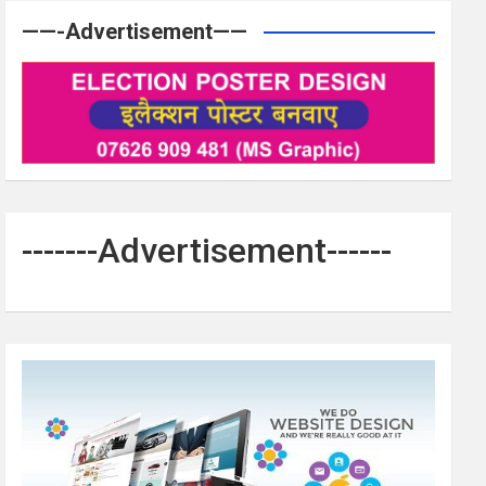
——-Advertisement——
-------Advertisement------