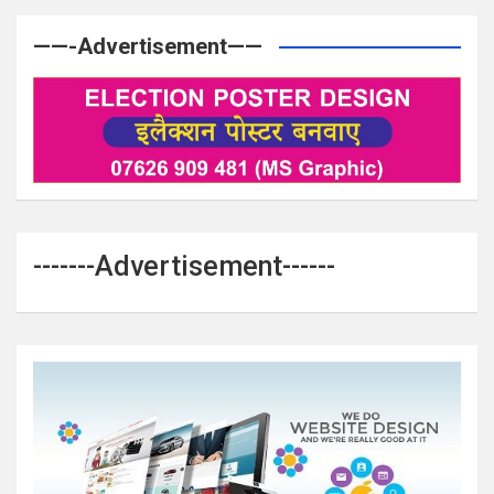
——-Advertisement——
-------Advertisement------