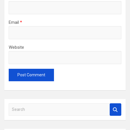
Email
*
Website
S
e
a
r