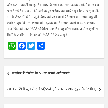
और चटनी काफी मशहूर है। शहर के ज्यादातर लोग उसके समोसो का सवाद
चखते रहें है। अब समोसे वाले के पूरे परिवार को क्वारेंटाइन किया जाएगा और
उनके टेस्ट भी होंगे। सूर्या विहार की रहने वाली 28 साल की उसकी बहू की
तबीयत कुछ दिन से खराब थी। इसके चलते उसका कोरोना टेस्ट करवाया
गया, जिसकी आज रिपोर्ट पॉजिटिव आई है। बहू कोरोनावायरस से संक्रमित
मिली है जबकि उनके बेटे की रिपोर्ट नेगेटिव आई है।
W
F
T
S
h
a
wi
h
at
ce
tt
ar
s
b
er
e
Post
जालंधर में कोरोना के 50 नए मामले आये सामने
A
o
navigation
p
o
खाली प्लॉटों में खून से सनी पट्टियां, टूटे प्लास्टर और सूइयों के ढेर मिले,
p
k