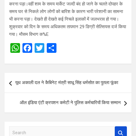
करना पड़ा।वहीं शाम के समय मार्केट जल्दी बंद हो जाने के चलते दोपहर के
समय घर से निकले लोग लोगों को बारिश के कारण भारी परेशानी का सामना
भी करना पड़ा। देखते ही देखते कई निचले इलाकों में जलभराव हो गया।
शुक्रवार को दिन के समय अधिकतम तापमान 29 डिग्री सेल्सियस दर्ज किया
गया। मौसम विभाग क%E
W
F
T
S
h
a
wi
h
at
ce
tt
ar
s
b
er
e
Post
यूथ अकाली दल ने कैबिनेट मंत्री साधू सिंह धर्मसोत का पुतला फूंका
A
o
navigation
p
o
ऑल इंडिया एंटी क्रपशन कमेटी ने पुलिस कर्मचारियों किया सम्मान
p
k
S