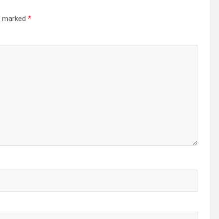
re marked
*