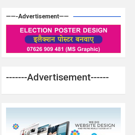
——-Advertisement——
-------Advertisement------