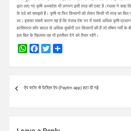
द्वारा लाए गए कृषि अध्यादेश भी लगभग इसी तरह की एक्ट है।रंधावा ने कहा
के दर्द को समझते हैं। कृषि या फिर किसानों को लेकर किसी भी तरह का बि
था। इसका सबसे कारण यह है कि पंजाब देश भर में सबसे अधिक कृषि प्रधान सूब
हरसिमरत कौर बादल से अधिक कुर्बानी उन किसानों की हैं जो भीषण गर्मी के ब
इस बिल के खिलाफ वह भी इस्तीफा देने को तैयार रहेंगे।
W
F
T
S
h
a
wi
h
at
ce
tt
ar
s
b
er
e
Post
A
o
ऐप स्‍टोर से पेटीएम ऐप (Paytm app) हटा दी गई
navigation
p
o
p
k