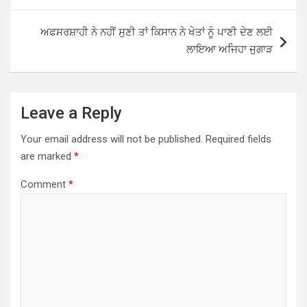
p
o
p
k
ਅਫਸਰਸ਼ਾਹੀ ਨੇ ਨਹੀਂ ਸੁਣੀ ਤਾਂ ਕਿਸਾਨ ਨੇ ਖੇਤਾਂ ਨੂੰ ਪਾਣੀ ਦੇਣ ਲਈ
ਲਾਇਆ ਅਜਿਹਾ ਜੁਗਾੜ
Leave a Reply
Your email address will not be published.
Required fields
are marked
*
Comment
*