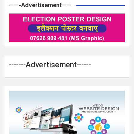
——-Advertisement——
-------Advertisement------