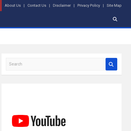
About Us
Contact Us
Disclaimer
Privacy Policy
Site Map
S
e
a
r
c
h