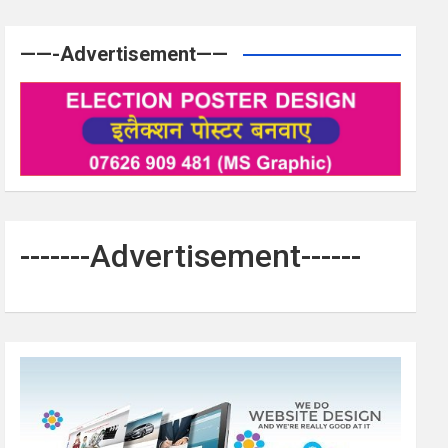
——-Advertisement——
-------Advertisement------