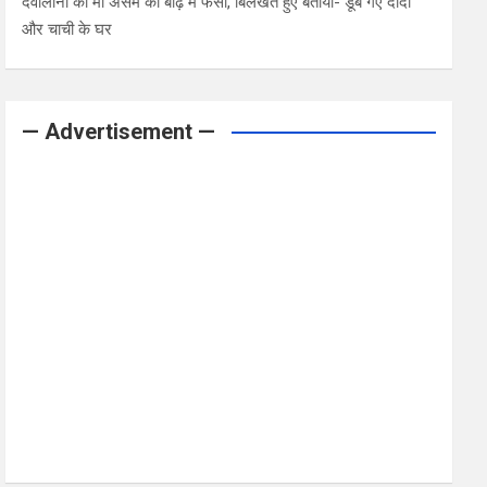
देवोलीना की मां असम की बाढ़ में फंसी, बिलखते हुए बताया- डूब गए दादी
और चाची के घर
— Advertisement —