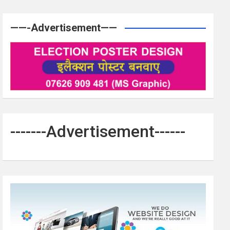
——-Advertisement——
-------Advertisement------