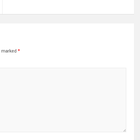
re marked
*