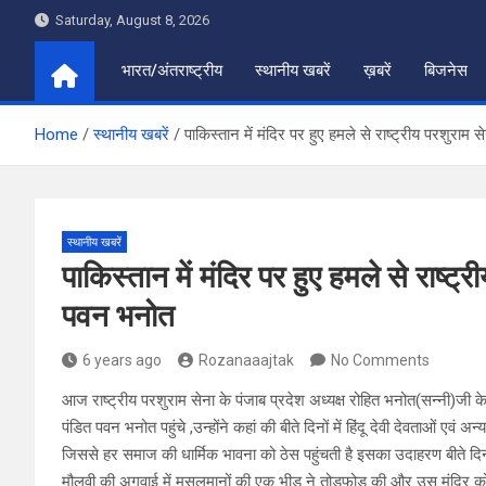
Skip
Saturday, August 8, 2026
to
content
भारत/अंतराष्ट्रीय
स्थानीय खबरें
ख़बरें
बिजनेस
Home
स्थानीय खबरें
पाकिस्तान में मंदिर पर हुए हमले से राष्ट्रीय परशुराम
स्थानीय खबरें
पाकिस्तान में मंदिर पर हुए हमले से राष्ट्
पवन भनोत
6 years ago
Rozanaaajtak
No Comments
आज राष्ट्रीय परशुराम सेना के पंजाब प्रदेश अध्यक्ष रोहित भनोत(सन्नी)जी के द
पंडित पवन भनोत पहुंचे ,उन्होंने कहां की बीते दिनों में हिंदू देवी देवताओं एव
जिससे हर समाज की धार्मिक भावना को ठेस पहुंचती है इसका उदाहरण बीते दिन 
मौलवी की अगुवाई में मुसलमानों की एक भीड़ ने तोड़फोड़ की और उस मंदिर को