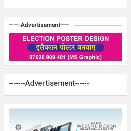
——-Advertisement——
-------Advertisement------