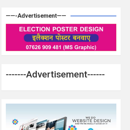
——-Advertisement——
-------Advertisement------