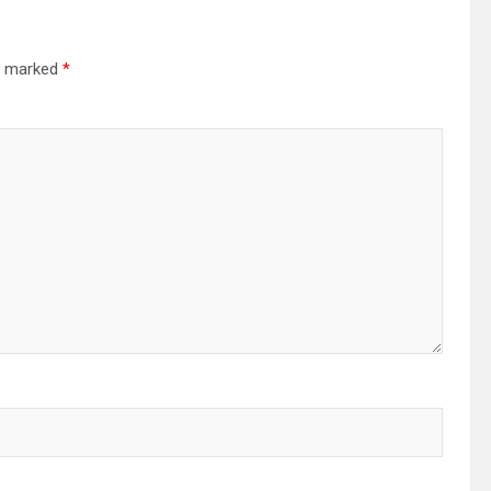
re marked
*