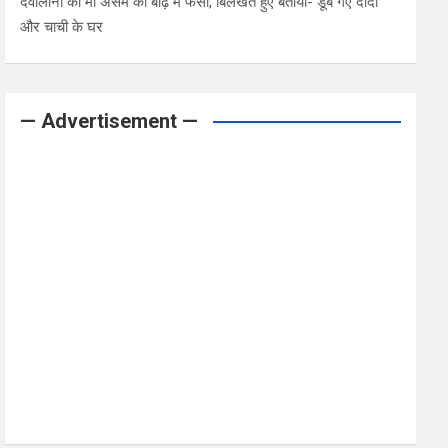
देवोलीना की मां असम की बाढ़ में फंसी, बिलखते हुए बताया- डूब गए दादी
और चाची के घर
— Advertisement —