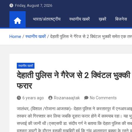
Skip
Friday, August 7, 2026
to
content
भारत/अंतराष्ट्रीय
स्थानीय खबरें
ख़बरें
बिजनेस
Home
स्थानीय खबरें
देहाती पुलिस ने गैरेज से 2 क्विंटल भुक्की समेत एक त
स्थानीय खबरें
देहाती पुलिस ने गैरेज से 2 क्विंटल भुक
फरार
6 years ago
Rozanaaajtak
No Comments
जालंधर, (विशाल /रोजाना आजतक)- देहात पुलिस ने करतारपुर में एनआरआइ की क
तस्कर को गिरफ्तार कर लिया जबकि दूसरा फरार होने में कामयाब रहा। यह भुक
सप्लाई की जानी थी।एसएसपी डा. संदीप गर्ग ने बताया कि देहात पुलिस की सब
दशहरा ड्यूटी के दौरान इसकी मुखबिरी हुई कि गांव आलमपुरा बक्का के रहने वा