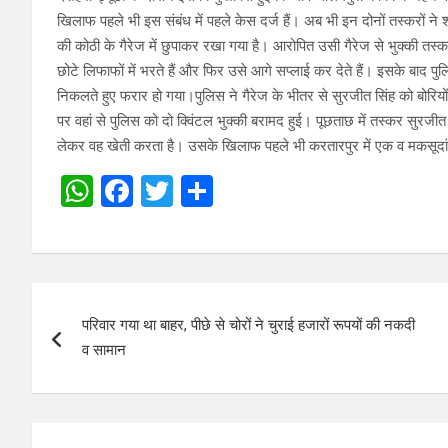
खिलाफ पहले भी इस संबंध में पहले केस दर्ज हैं। अब भी इन दोनों तस्करों न
की कोठी के गैरेज में छुपाकर रखा गया है। आरोपित उसी गैरेज से भुक्की तस्क
छोटे लिफाफों में भरते हैं और फिर उसे आगे सप्लाई कर देते हैं। इसके बाद पु
निकलते हुए फरार हो गया।पुलिस ने गैरेज के भीतर से सुरजीत सिंह को बोरियों 
पर वहां से पुलिस को दो क्विंटल भुक्की बरामद हुई। पूछताछ में तस्कर सुर
लेकर वह खेती करता है। उसके खिलाफ पहले भी करतारपुर में एक व मकसूदां मे
W
F
T
S
h
a
wi
h
at
ce
tt
ar
s
b
er
e
Post
A
o
परिवार गया था बाहर, पीछे से चोरों ने चुराई हजारों रूपयों की नकदी
navigation
p
o
व सामान
p
k