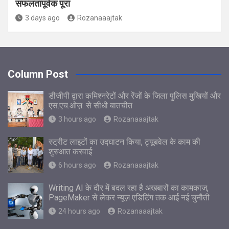
सफलतापूर्वक पूरा
3 days ago
Rozanaaajtak
Column Post
डीजीपी द्वारा कमिश्नरेटों और रेंजों के जिला पुलिस मुखियों और
एस.एच.ओज़. से सीधी बातचीत
3 hours ago
Rozanaaajtak
स्ट्रीट लाइटों का उद्घाटन किया, ट्यूबवेल के काम की
शुरुआत करवाई
6 hours ago
Rozanaaajtak
Writing AI के दौर में बदल रहा है अखबारों का कामकाज,
PageMaker से लेकर न्यूज़ एडिटिंग तक आई नई चुनौती
24 hours ago
Rozanaaajtak