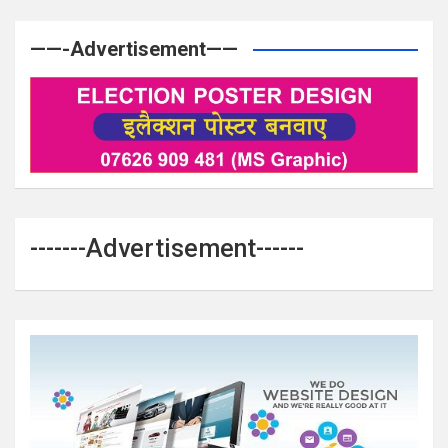
——-Advertisement——
-------Advertisement------