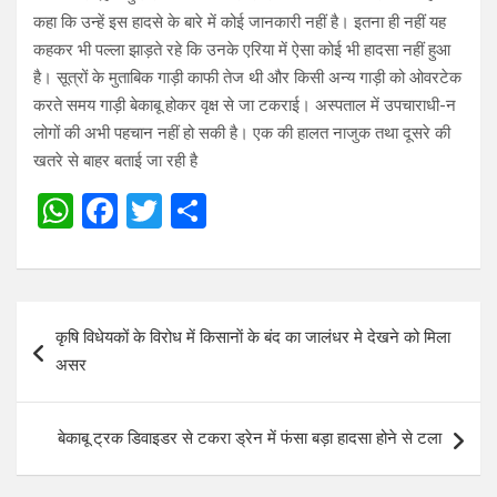
कहा कि उन्हें इस हादसे के बारे में कोई जानकारी नहीं है। इतना ही नहीं यह
कहकर भी पल्ला झाड़ते रहे कि उनके एरिया में ऐसा कोई भी हादसा नहीं हुआ
है। सूत्रों के मुताबिक गाड़ी काफी तेज थी और किसी अन्य गाड़ी को ओवरटेक
करते समय गाड़ी बेकाबू होकर वृक्ष से जा टकराई। अस्पताल में उपचाराधी-न
लोगों की अभी पहचान नहीं हो सकी है। एक की हालत नाजुक तथा दूसरे की
खतरे से बाहर बताई जा रही है
W
F
T
S
h
a
wi
h
at
ce
tt
ar
s
b
er
e
Post
कृषि विधेयकों के विरोध में किसानाें के बंद का जालंधर मे देखने को मिला
A
o
navigation
असर
p
o
p
k
बेकाबू ट्रक डिवाइडर से टकरा ड्रेन में फंसा बड़ा हादसा होने से टला