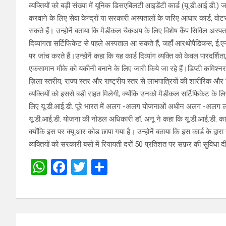
व्यक्तियों को बड़ी संख्या में यूनिक डिसएबिलटी आइडेंटी कार्ड (यू.डी.आई.डी.) ज
करवाने के लिए सेवा केन्द्रों या सरकारी अस्पतालों के जरिए आधार कार्ड, व
सकते हैं। उन्होनें बताया कि मैडीकल चैकअप के लिए विशेष कैंप सिविल अस्पत
दिव्यांगता सर्टिफिकेट से पहले अस्पताल आ सकते हैं, जहाँ आरथोपैडिकस, ई.
पर जांच करते हैं।उन्होनें कहा कि यह कार्ड दिव्यांग व्यक्ति को केवल पारदर्श
एकसामान मौके को यकीनी बनाने के लिए जारी किये जा रहे हैं।डिप्टी कमिश्नर न
ज़िला स्तरीय, राज्य स्तर और राष्ट्रीय स्तर से लाभपात्रियों की शारीरिक और व
व्यक्तियों को इससे बड़ी राहत मिलेगी, क्योंकि उनको मैडीकल सर्टिफिकेट के लिए बा
लिए यू.डी.आई.डी. पूरे भारत में अलग -अलग योजनाओं अधीन अलग -अलग लाभ 
यू.डी.आई.डी. योजना की नोडल अधिकारी डॉ. अनू ने कहा कि यू.डी.आई.डी. कार
क्योंकि इस पर क्यू.आर कोड छापा गया है। उन्होनें बताया कि इस कार्ड के द्वार
व्यक्तियों को सरकारी बसों में रियायती दरों 50 प्रतिशत पर सफ़र की सुविधा द
W
F
T
S
h
a
wi
h
at
ce
tt
ar
s
b
er
e
Post