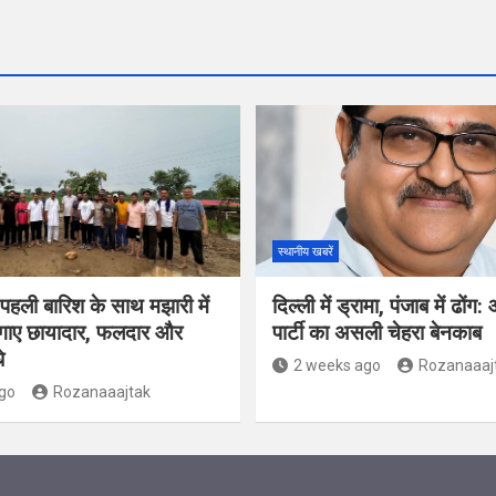
स्थानीय खबरें
पहली बारिश के साथ मझारी में
दिल्ली में ड्रामा, पंजाब में ढो
लगाए छायादार, फलदार और
पार्टी का असली चेहरा बेनकाब
े
2 weeks ago
Rozanaaaj
go
Rozanaaajtak