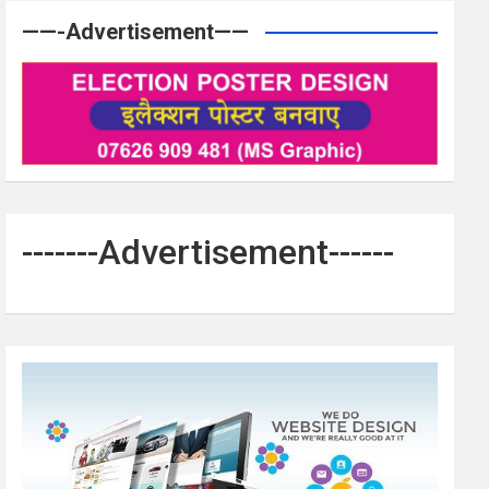
——-Advertisement——
-------Advertisement------