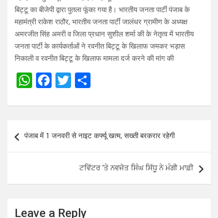
बिट्टू का बीजेपी द्वारा पुतला फूंका गया है। भारतीय जनता पार्टी पंजाब के
महामंत्री राकेश राठौर, भारतीय जनता पार्टी जालंधर ग्रामीण के अध्यक्ष
अमरजीत सिंह अमरी व जिला प्रधान सुशील शर्मा की के नेतृत्व में भारतीय
जनता पार्टी के कार्यकर्ताओं ने रवनीत बिट्टू के खिलाफ जमकर भड़ास
निकाली व रवनीत बिट्टू के खिलाफ मामला दर्ज करने की मांग की
W
F
T
S
h
a
wi
h
at
ce
tt
ar
s
b
er
e
Post
पंजाब में 1 जनवरी से नाइट कर्फ्यू खत्म, सख्ती बरकरार रहेगी
A
o
navigation
p
o
ਟਵਿੱਟਰ ‘ਤੇ ਨਵਜੋਤ ਸਿੰਘ ਸਿੱਧੂ ਨੇ ਮੰਗੀ ਮਾਫ਼ੀ
p
k
Leave a Reply