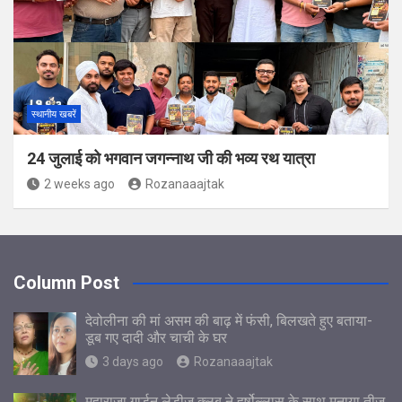
स्थानीय खबरें
24 जुलाई को भगवान जगन्नाथ जी की भव्य रथ यात्रा
2 weeks ago
Rozanaaajtak
Column Post
देवोलीना की मां असम की बाढ़ में फंसी, बिलखते हुए बताया-
डूब गए दादी और चाची के घर
3 days ago
Rozanaaajtak
महाराजा गार्डन लेडीज़ क्लब ने हर्षोल्लास के साथ मनाया तीज