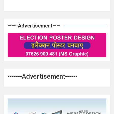
——-Advertisement——
-------Advertisement------