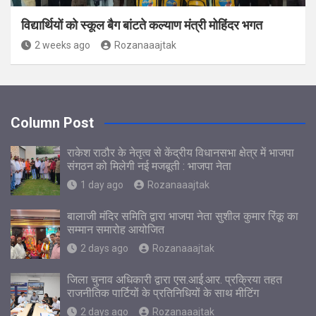
विद्यार्थियों को स्कूल बैग बांटते कल्याण मंत्री मोहिंदर भगत
2 weeks ago
Rozanaaajtak
Column Post
राकेश राठौर के नेतृत्व से केंद्रीय विधानसभा क्षेत्र में भाजपा
संगठन को मिलेगी नई मजबूती : भाजपा नेता
1 day ago
Rozanaaajtak
बालाजी मंदिर समिति द्वारा भाजपा नेता सुशील कुमार रिंकू का
सम्मान समारोह आयोजित
2 days ago
Rozanaaajtak
जिला चुनाव अधिकारी द्वारा एस.आई.आर. प्रक्रिया तहत
राजनीतिक पार्टियों के प्रतिनिधियों के साथ मीटिंग
2 days ago
Rozanaaajtak