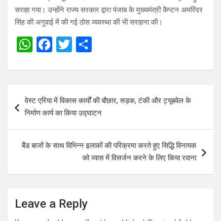
सराहा गया। उन्होंने राज्य सरकार द्वारा पंजाब के मुख्यमंत्री कैप्टन अमरिंदर
सिंह की अगुवाई में की गई ठोस व्यवस्था की भी सराहना की।
W
F
T
S
h
a
wi
h
at
ce
tt
ar
s
b
er
e
Post
वेस्ट एरिया में विकास कार्यों की बौछार, सड़क, टंकी और ट्यूबवेल के
A
o
navigation
निर्माण कार्य का किया उद्घाटन
p
o
p
k
बैंड बाजों के साथ विभिन्न इलाकों की परिक्रमा करते हुए सिद्धि विनायक
को व्यास में विसर्जन करने के लिए किया रवाना
Leave a Reply