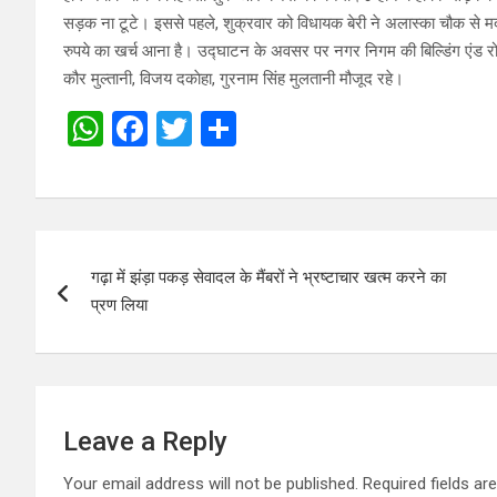
सड़क ना टूटे। इससे पहले, शुक्रवार को विधायक बेरी ने अलास्का चौक 
रुपये का खर्च आना है। उद्घाटन के अवसर पर नगर निगम की बिल्डिंग एंड रो
कौर मुल्तानी, विजय दकाेहा, गुरनाम सिंह मुलतानी मौजूद रहे।
W
F
T
S
h
a
wi
h
at
ce
tt
ar
s
b
er
e
Post
A
o
गढ़ा में झंड़ा पकड़ सेवादल के मैंबरों ने भ्रष्टाचार खत्म करने का
navigation
p
o
प्रण लिया
p
k
Leave a Reply
Your email address will not be published.
Required fields a