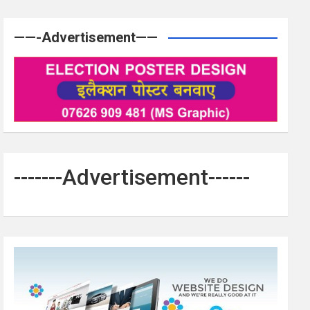
——-Advertisement——
-------Advertisement------