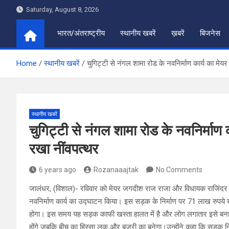
Skip
Saturday, August 8, 2026
to
content
भारत/अंतराष्ट्रीय
स्थानीय खबरें
ख़बरें
बिजनेस
Home
स्थानीय खबरें
चुगिट्टी से नंगल शामा रोड के नवनिर्माण कार्य का मेय
स्थानीय खबरें
चुगिट्टी से नंगल शामा रोड के नवनिर्माण
रखा नींवपत्थर
6 years ago
Rozanaaajtak
No Comments
जालंधर, (विशाल)- रविवार को मेयर जगदीश राज राजा और विधायक राजिंदर बेरी
नवनिर्माण कार्य का उद्घाटन किया। इस सड़क के निर्माण पर 71 लाख रुपये खर
होगा। इस समय यह सड़क काफी खस्ता हालत में है और लोग लगातार इसे बनाने 
होंगे जबकि बीच का हिस्सा लुक और बजरी का बनेगा।उन्होंने कहा कि सड़क निर