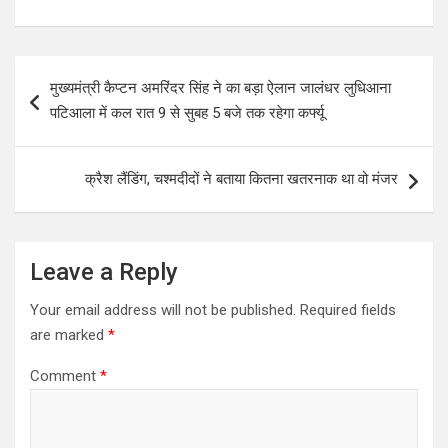
h
a
wi
h
at
ce
tt
ar
s
b
er
e
Post
मुख्यमंत्री कैप्टन अमरिंदर सिंह ने का बड़ा ऐलान जालंधर लुधिआना
A
o
navigation
पटिआला में कल रात 9 से सुबह 5 बजे तक रहेगा कर्फ्यू
p
o
p
k
क्रैश लैंडिंग, चश्मदीदों ने बताया कितना खतरनाक था वो मंजर
Leave a Reply
Your email address will not be published.
Required fields
are marked
*
Comment
*