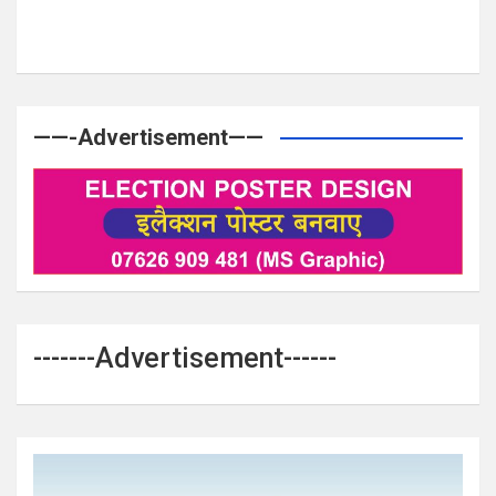
——-Advertisement——
-------Advertisement------