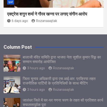
ख़बरें
एक्ट्रेस शगुन शर्मा ने गौरव खन्ना पर लगाए संगीन आरोप
6 days ago
Rozanaaajtak
Column Post
बालाजी मंदिर समिति द्वारा भाजपा नेता सुशील कुमार रिंकू का
सम्मान समारोह आयोजित
3 hours ago
Rozanaaajtak
जिला चुनाव अधिकारी द्वारा एस.आई.आर. प्रक्रिया तहत
राजनीतिक पार्टियों के प्रतिनिधियों के साथ मीटिंग
3 hours ago
Rozanaaajtak
जालंधर जिले में घर-घर गणना चरण के तहत सौ प्रतिशत कार्य
सफलतापूर्वक पूरा