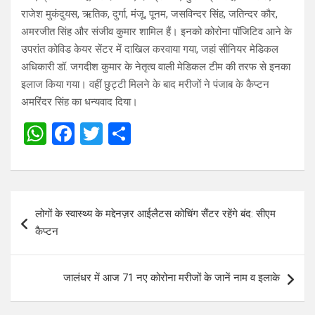
राजेश मुकंदुयस, ऋतिक, दुर्गा, मंजू, पूनम, जसविन्दर सिंह, जतिन्दर कौर,
अमरजीत सिंह और संजीव कुमार शामिल हैं। इनको कोरोना पॉजिटिव आने के
उपरांत कोविड केयर सेंटर में दाखिल करवाया गया, जहां सीनियर मेडिकल
अधिकारी डॉ. जगदीश कुमार के नेतृत्व वाली मेडिकल टीम की तरफ से इनका
इलाज किया गया। वहीं छुट्टी मिलने के बाद मरीजों ने पंजाब के कैप्टन
अमरिंदर सिंह का धन्यवाद दिया।
W
F
T
S
h
a
wi
h
at
ce
tt
ar
s
b
er
e
Post
लोगों के स्वास्थ्य के मद्देनज़र आईलैटस कोचिंग सैंटर रहेंगे बंद: सीएम
A
o
navigation
कैप्टन
p
o
p
k
जालंधर में आज 71 नए कोरोना मरीजों के जानें नाम व इलाके