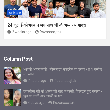
स्थानीय खबरें
24 जुलाई को भगवान जगन्नाथ जी की भव्य रथ यात्रा
2 weeks ago
Rozanaaajtak
Column Post
‘अपनी आत्मा बेची’, ‘गोलमाल’ एक्ट्रेस के ऊपर था 1 करोड़
का लोन
7 hours ago
Rozanaaajtak
देवोलीना की मां असम की बाढ़ में फंसी, बिलखते हुए बताया-
डूब गए दादी और चाची के घर
4 days ago
Rozanaaajtak