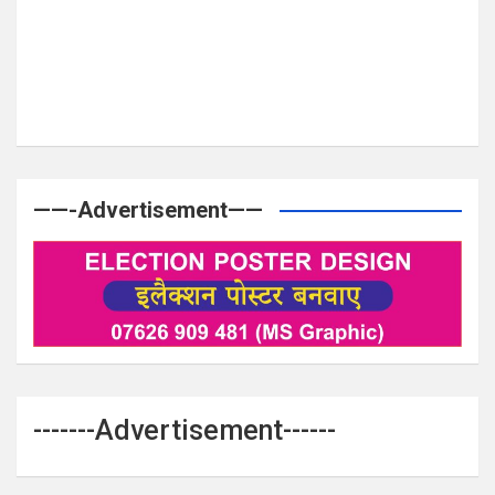
——-Advertisement——
-------Advertisement------