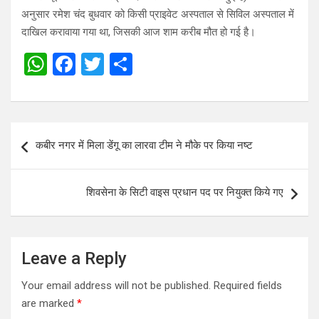
अनुसार रमेश चंद बुधवार को किसी प्राइवेट अस्पताल से सिविल अस्पताल में
दाखिल करावाया गया था, जिसकी आज शाम करीब मौत हो गई है।
W
F
T
S
h
a
wi
h
at
ce
tt
ar
s
b
er
e
Post
कबीर नगर में मिला डेंगू का लारवा टीम ने मौके पर किया नष्ट
A
o
navigation
p
o
शिवसेना के सिटी वाइस प्रधान पद पर नियुक्त किये गए
p
k
Leave a Reply
Your email address will not be published.
Required fields
are marked
*