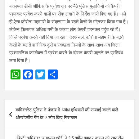
बाकायदा डीसी ऑफिस के प्रवेश द्वार पर बैठे पुलिस मुलाजिमों को कैपरी
पहनकर प्रवेश करने वालों पर रोक लगाने के निर्देश जारी किए गए हैं। भले
ही ऐसा कोरोना महामारी के संक्रमण के बढ़ते केसों के मद्देनजर किया गया है।
लेकिन फिलहाल अधिक गर्मी के कारण लोग कैपरी पहनकर पहुंच रहे हैं।
जिन्हें प्रवेश करने नहीं दिया जा रहा। दरअसल, कोरोना महामारी के बढ़ते
केसों के चलते शारीरिक दूरी व स्वच्छता नियमों के साथ-साथ अब जिला
प्रशासनिक कांप्लेक्स में प्रवेश करने के दौरान कैपरी पहनने पर प्रतिबंध
लगा दिया है।
W
F
T
S
h
a
wi
h
at
ce
tt
ar
s
b
er
e
Post
कमिश्नरेट पुलिस ने पंजाब में अवैध हथियारों की सप्लाई करने वाले
A
o
navigation
अंतर्राज्यीय गैंग के 7 लोग किए गिरफ्तार
p
o
p
k
डिप्टी कमिश्नर घनश्याम थोरी ने 15 वर्षीय बहादुर कुसुम को राष्ट्रीय