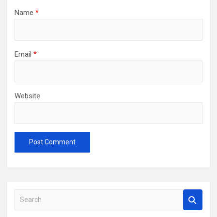
Name
*
Email
*
Website
S
e