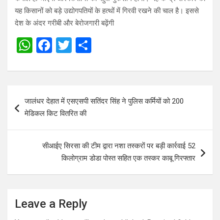
यह किसानों को बड़े उद्योगपतियों के हत्थों में गिरवी रखने की चाल है। इससे
देश के अंदर गरीबी और बेरोजगारी बढ़ेंगी
W
F
T
S
h
a
wi
h
at
ce
tt
ar
s
b
er
e
Post
जालंधर देहात में एसएसपी सतिंदर सिंह ने पुलिस कर्मियों को 200
A
o
navigation
मेडिकल किट वितरित की
p
o
p
k
सीआईए सिरसा की टीम द्वारा नशा तस्करों पर बड़ी कार्रवाई 52
किलोग्राम डोडा पोस्त सहित एक तस्कर काबू गिरफ्तार
Leave a Reply