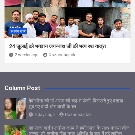
स्थानीय खबरें
24 जुलाई को भगवान जगन्नाथ जी की भव्य रथ यात्रा
2 weeks ago
Rozanaaajtak
Column Post
देवोलीना की मां असम की बाढ़ में फंसी, बिलखते हुए बताया-
डूब गए दादी और चाची के घर
3 days ago
Rozanaaajtak
महाराजा गार्डन लेडीज़ क्लब ने हर्षोल्लास के साथ मनाया तीज
उत्सव, डॉ. सुनीता रिंकू मुख्य अतिथि के रूप में हुईं शामिल