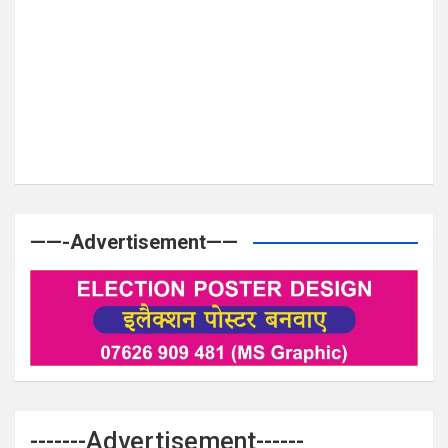
——-Advertisement——
-------Advertisement------