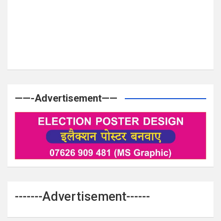
——-Advertisement——
-------Advertisement------