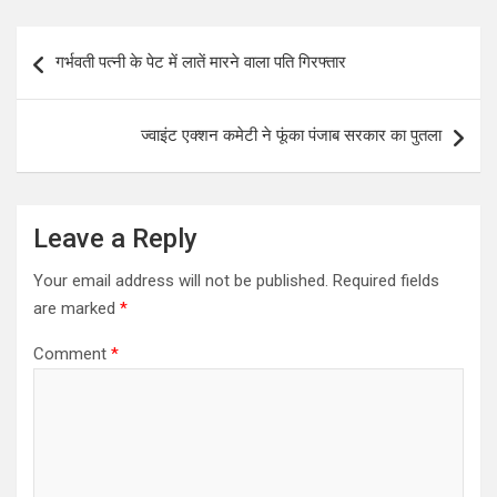
at
ce
tt
ar
s
b
er
e
Post
गर्भवती पत्नी के पेट में लातें मारने वाला पति गिरफ्तार
A
o
navigation
p
o
ज्वाइंट एक्शन कमेटी ने फूंका पंजाब सरकार का पुतला
p
k
Leave a Reply
Your email address will not be published.
Required fields
are marked
*
Comment
*