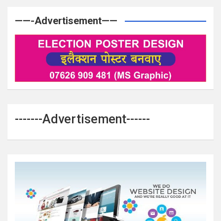
——-Advertisement——
-------Advertisement------