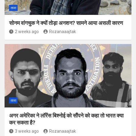
ताजा
सोनम वांगचुक ने क्यों तोड़ा अनशन? सामने आया असली कारण
2 weeks ago
Rozanaaajtak
ताजा
अगर अमेर‍िका ने लॉरेंस ब‍िश्‍नोई को सौंपने को कहा तो भारत क्‍या
कर सकता है?
3 weeks ago
Rozanaaajtak