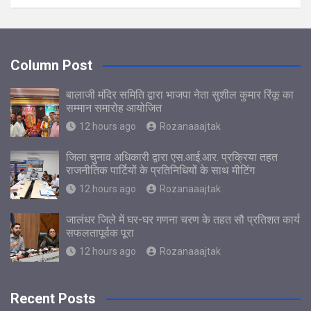
Column Post
बालाजी मंदिर समिति द्वारा भाजपा नेता सुशील कुमार रिंकू का
सम्मान समारोह आयोजित
12 hours ago
Rozanaaajtak
जिला चुनाव अधिकारी द्वारा एस.आई.आर. प्रक्रिया तहत
राजनीतिक पार्टियों के प्रतिनिधियों के साथ मीटिंग
12 hours ago
Rozanaaajtak
जालंधर जिले में घर-घर गणना चरण के तहत सौ प्रतिशत कार्य
सफलतापूर्वक पूरा
12 hours ago
Rozanaaajtak
Recent Posts