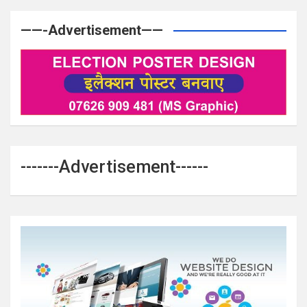
——-Advertisement——
-------Advertisement------