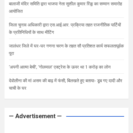
बालाजी मंदिर समिति द्वारा भाजपा नेता सुशील कुमार रिंकू का सम्मान समारोह
आयोजित
जिला चुनाव अधिकारी द्वारा एस.आई.आर. प्रक्रिया तहत राजनीतिक पार्टियों
के प्रतिनिधियों के साथ मीटिंग
जालंधर जिले में घर-घर गणना चरण के तहत सौ प्रतिशत कार्य सफलतापूर्वक
पूरा
‘अपनी आत्मा बेची’, ‘गोलमाल’ एक्ट्रेस के ऊपर था 1 करोड़ का लोन
देवोलीना की मां असम की बाढ़ में फंसी, बिलखते हुए बताया- डूब गए दादी और
चाची के घर
— Advertisement —