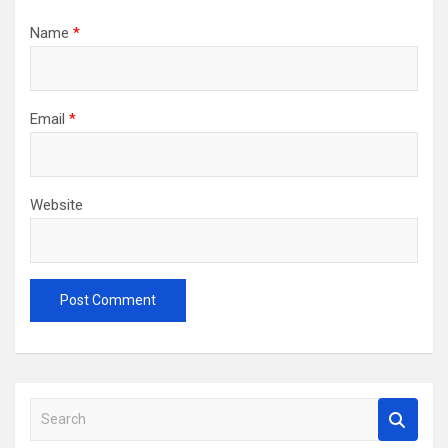
Name
*
Email
*
Website
S
e