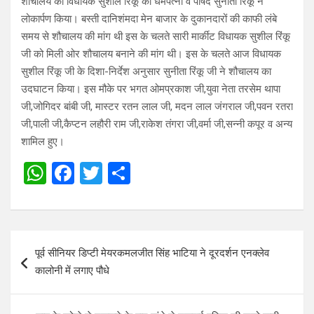
शौचालय को विधायक सुशील रिंकू की धर्मपत्नी वे पार्षद सुनीता रिंकू ने
लोकार्पण किया। बस्ती दानिशंमदा मेन बाजार के दुकानदारों की काफी लंबे
समय से शौचालय की मांग थी इस के चलते सारी मार्कीट विधायक सुशील रिंकू
जी को मिली ओर शौचालय बनाने की मांग थी। इस के चलते आज विधायक
सुशील रिंकू जी के दिशा-निर्देश अनुसार सुनीता रिंकू जी ने शौचालय का
उदघाटन किया। इस मौके पर भगत ओमप्रकाश जी,युवा नेता तरसेम थापा
जी,जोगिदर बांबी जी, मास्टर रतन लाल जी, मदन लाल जंगराल जी,पवन रतरा
जी,पाली जी,कैप्टन लहौरी राम जी,राकेश तंगरा जी,वर्मा जी,सन्नी कपूर व अन्य
शामिल हुए।
W
F
T
S
h
a
wi
h
at
ce
tt
ar
s
b
er
e
Post
पूर्व सीनियर डिप्टी मेयरकमलजीत सिंह भाटिया ने दूरदर्शन एनक्लेव
A
o
navigation
कालोनी में लगाए पौधे
p
o
p
k