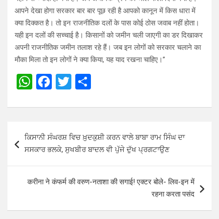
आपने देखा होगा सरकार बार बार पूछ रही है आपको कानून में किस धारा में
क्या दिक्कत है। तो इन राजनीतिक दलों के पास कोई ठोस जवाब नहीं होता।
यही इन दलों की सच्चाई है। किसानों को जमीन चली जाएगी का डर दिखाकर
अपनी राजनीतिक जमीन तलाश रहे हैं। जब इन लोगों को सरकार चलाने का
मौका मिला तो इन लोगों ने क्या किया, यह याद रखना चाहिए।”
W
F
T
S
h
a
wi
h
at
ce
tt
ar
s
b
er
e
Post
ਕਿਸਾਨੀ ਸੰਘਰਸ਼ ਵਿਚ ਖ਼ੁਦਕੁਸ਼ੀ ਕਰਨ ਵਾਲੇ ਬਾਬਾ ਰਾਮ ਸਿੰਘ ਦਾ
A
o
navigation
ਸਸਕਾਰ ਭਲਕੇ, ਸੁਖਬੀਰ ਬਾਦਲ ਵੀ ਪੁੱਜੇ ਦੁੱਖ ਪ੍ਰਗਟਾਉਣ
p
o
p
k
करीना ने कंफर्म की वरुण-नताशा की सगाई! एक्टर बोले- लिव-इन में
रहना करता पसंद