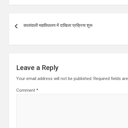
at
ce
tt
ar
s
b
er
e
Post
A
o
कालांवाली महाविधालय में दाखिला प्रक्रिया शुरू
navigation
p
o
p
k
Leave a Reply
Your email address will not be published.
Required fields a
Comment
*