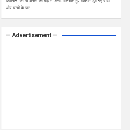
देवोलीना की मां असम की बाढ़ में फंसी, बिलखते हुए बताया- डूब गए दादी
और चाची के घर
— Advertisement —