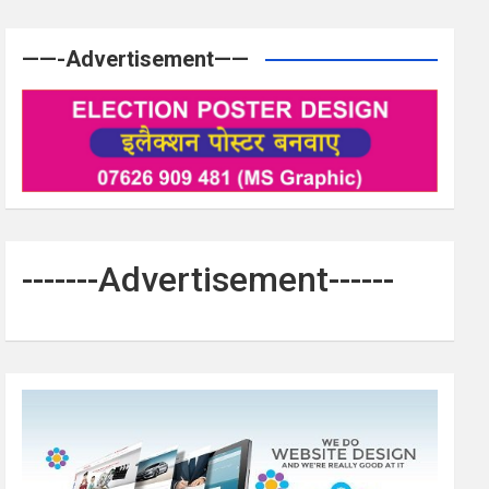
——-Advertisement——
-------Advertisement------