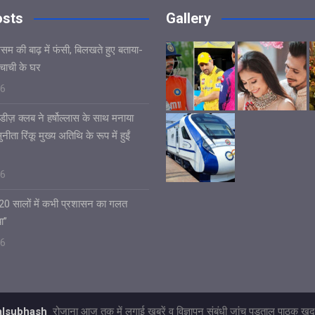
osts
Gallery
असम की बाढ़ में फंसी, बिलखते हुए बताया-
चाची के घर
26
डीज़ क्लब ने हर्षोल्लास के साथ मनाया
ीता रिंकू मुख्य अतिथि के रूप में हुईं
26
 20 सालों में कभी प्रशासन का गलत
ा”
26
talsubhash
रोजाना आज तक में लगाई खबरें व विज्ञापन संबंधी जांच पड़ताल पाठक खुद 