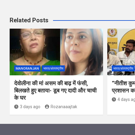
Related Posts
MANORANJAN
भारत/अंतराष्ट्रीय
भारत/अंतराष्ट्रीय
देवोलीना की मां असम की बाढ़ में फंसी,
“नीतीश कुमा
बिलखते हुए बताया- डूब गए दादी और चाची
प्रशासन का
के घर
4 days a
3 days ago
Rozanaaajtak