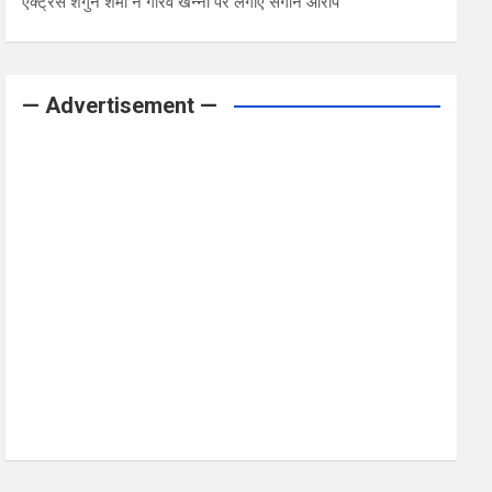
एक्ट्रेस शगुन शर्मा ने गौरव खन्ना पर लगाए संगीन आरोप
— Advertisement —