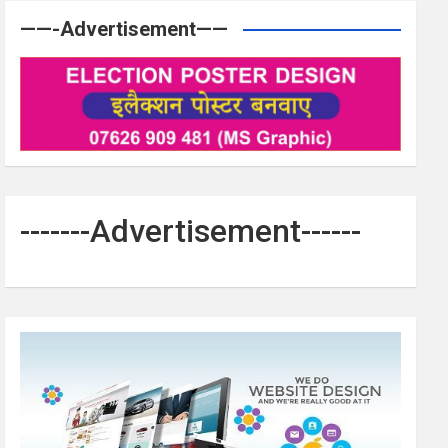
——-Advertisement——
-------Advertisement------