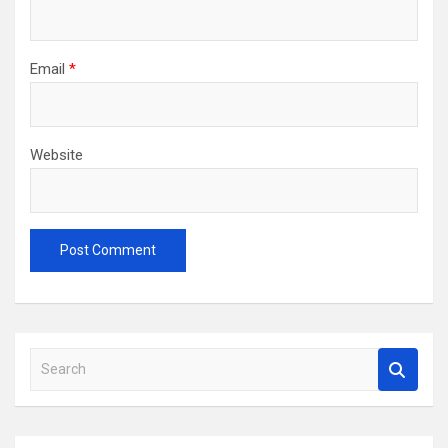
Email
*
Website
S
e
a
r