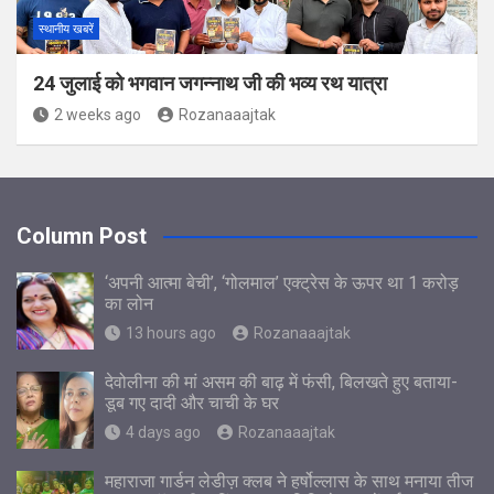
स्थानीय खबरें
24 जुलाई को भगवान जगन्नाथ जी की भव्य रथ यात्रा
2 weeks ago
Rozanaaajtak
Column Post
‘अपनी आत्मा बेची’, ‘गोलमाल’ एक्ट्रेस के ऊपर था 1 करोड़
का लोन
13 hours ago
Rozanaaajtak
देवोलीना की मां असम की बाढ़ में फंसी, बिलखते हुए बताया-
डूब गए दादी और चाची के घर
4 days ago
Rozanaaajtak
महाराजा गार्डन लेडीज़ क्लब ने हर्षोल्लास के साथ मनाया तीज