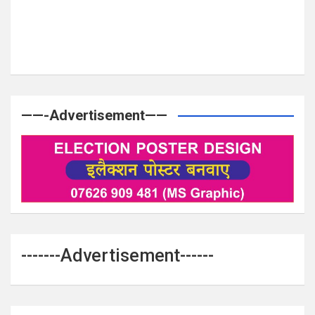
——-Advertisement——
-------Advertisement------