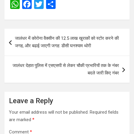
W
F
T
S
h
a
wi
h
at
ce
tt
ar
s
b
er
e
Post
जालंधर में कोरोना वैक्सीन की 12.5 लाख खुराकों को स्टोर करने की
A
o
navigation
जगह, और बढाई जाएगी जगह: डीसी घनश्याम थोरी
p
o
p
k
जालंधर देहात पुलिस में एसएसपी से लेकर चौकी प्रभारियों तक के नंबर
बदले जारी किए नंबर
Leave a Reply
Your email address will not be published.
Required fields
are marked
*
Comment
*