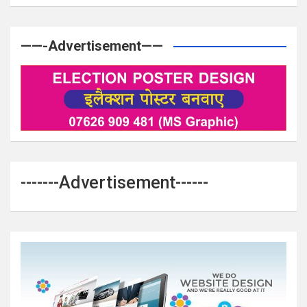
——-Advertisement——
-------Advertisement------