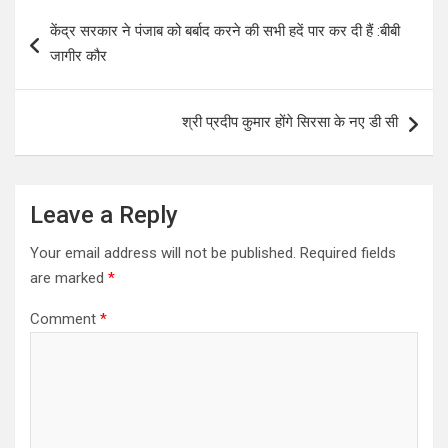
s
b
er
e
Post
केंद्र सरकार ने पंजाब को बर्बाद करने की सभी हदें पार कर दी हैं :बीबी
A
o
navigation
जागीर कौर
p
o
p
k
श्री प्रदीप कुमार होंगे सिरसा के नए डी सी
Leave a Reply
Your email address will not be published.
Required fields
are marked
*
Comment
*