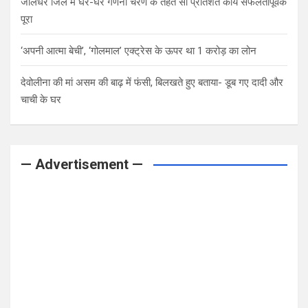
जालंधर जिले में घर-घर गणना चरण के तहत सौ प्रतिशत कार्य सफलतापूर्वक
पूरा
‘अपनी आत्मा बेची’, ‘गोलमाल’ एक्ट्रेस के ऊपर था 1 करोड़ का लोन
देवोलीना की मां असम की बाढ़ में फंसी, बिलखते हुए बताया- डूब गए दादी और
चाची के घर
— Advertisement —