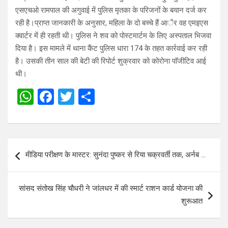
एसएचओ रामपाल की अगुवाई में पुलिस मृतका के परिजनों के बयान दर्ज कर
रही है।प्राप्त जानकारी के अनुसार, महिला के दो बच्चे हैं आैर वह एमइएस
क्वार्टर में ही रहती थी। पुलिस ने शव को पोस्टमार्टम के लिए अस्पताल भिजवा
दिया है। इस मामले में थाना कैंट पुलिस धारा 174 के तहत कार्रवाई कर रही
है। उसकी तीन साल की बेटी की रिपोर्ट शुक्रवार को कोरोना पाॅजीटिव आई
थी।
W
F
T
S
h
a
wi
h
at
ce
tt
ar
s
b
er
e
Post
मीडिया परीक्षण के मास्टर: सुनंदा पुष्कर से रिया चक्रवर्ती तक, अर्नब …
A
o
navigation
p
o
सांसद संतोख सिंह चौधरी ने जांलधर में की स्मार्ट राशन कार्ड योजना की
p
k
शुरूआत