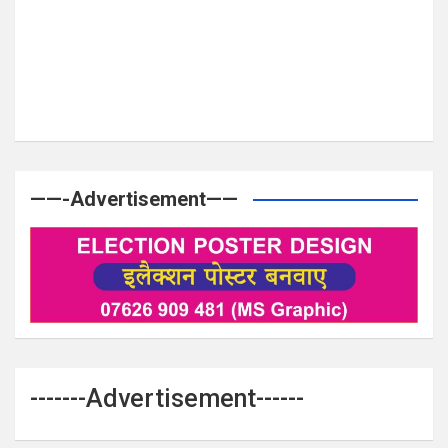
——-Advertisement——
-------Advertisement------