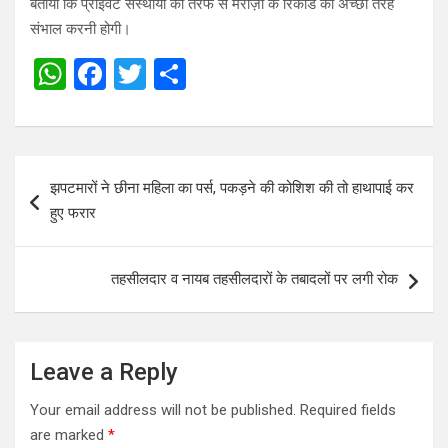
बताया कि प्राईवेट संस्थायों की तरफ से मरीज़ों के रिकार्ड की अच्छी तरह
संभाल करनी होगी।
W
F
T
S
h
a
wi
h
at
ce
tt
ar
s
b
er
e
Post
झपटमारों ने छीना महिला का पर्स, पकड़ने की कोशिश की तो हाथापाई कर
A
o
navigation
हुए फरार
p
o
p
k
तहसीलदार व नायब तहसीलदारों के तबादलों पर लगी रोक
Leave a Reply
Your email address will not be published.
Required fields
are marked
*