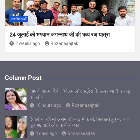
स्थानीय खबरें
24 जुलाई को भगवान जगन्नाथ जी की भव्य रथ यात्रा
2 weeks ago
Rozanaaajtak
Column Post
‘अपनी आत्मा बेची’, ‘गोलमाल’ एक्ट्रेस के ऊपर था 1 करोड़
का लोन
10 hours ago
Rozanaaajtak
देवोलीना की मां असम की बाढ़ में फंसी, बिलखते हुए बताया-
डूब गए दादी और चाची के घर
4 days ago
Rozanaaajtak