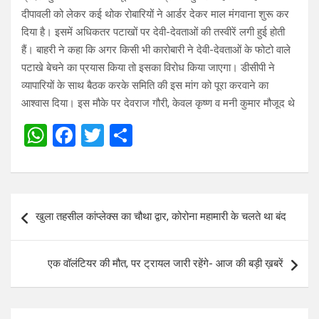
दीपावली को लेकर कई थोक रोबारियों ने आर्डर देकर माल मंगवाना शुरू कर
दिया है। इसमें अधिकतर पटाखों पर देवी-देवताओं की तस्वीरें लगी हुई होती
हैं। बाहरी ने कहा कि अगर किसी भी कारोबारी ने देवी-देवताओं के फोटो वाले
पटाखे बेचने का प्रयास किया तो इसका विरोध किया जाएगा। डीसीपी ने
व्यापारियों के साथ बैठक करके समिति की इस मांग को पूरा करवाने का
आश्वास दिया। इस मौके पर देवराज गौरी, केवल कृष्ण व मनी कुमार मौजूद थे
W
F
T
S
h
a
wi
h
at
ce
tt
ar
s
b
er
e
Post
खुला तहसील कांप्लेक्स का चौथा द्वार, कोरोना महामारी के चलते था बंद
A
o
navigation
p
o
एक वॉलंटियर की मौत, पर ट्रायल जारी रहेंगे- आज की बड़ी ख़बरें
p
k