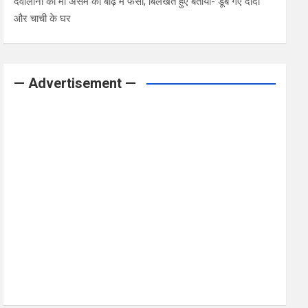
देवोलीना की मां असम की बाढ़ में फंसी, बिलखते हुए बताया- डूब गए दादी
और चाची के घर
— Advertisement —