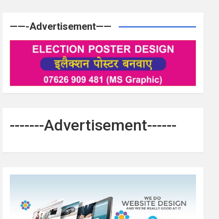
——-Advertisement——
-------Advertisement------