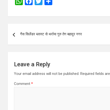
W
F
T
S
h
a
wi
h
at
ce
tt
ar
s
b
er
e
Post
A
o
गैस सिलेंडर ब्लास्ट से थर्राया गुरु तेग बहादुर नगर
navigation
p
o
p
k
Leave a Reply
Your email address will not be published.
Required fields a
Comment
*