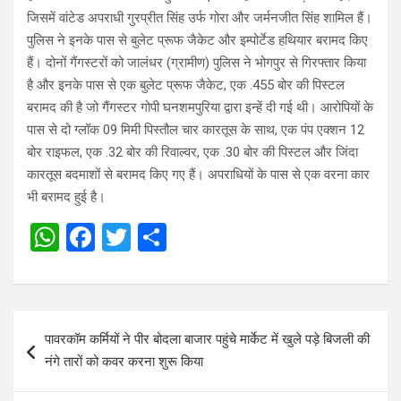
जिसमें वांटेड अपराधी गुरप्रीत सिंह उर्फ गोरा और जर्मनजीत सिंह शामिल हैं।
पुलिस ने इनके पास से बुलेट प्रूफ जैकेट और इम्पोर्टेड हथियार बरामद किए
हैं। दोनों गैंगस्टरों को जालंधर (ग्रामीण) पुलिस ने भोगपुर से गिरफ्तार किया
है और इनके पास से एक बुलेट प्रूफ जैकेट, एक .455 बोर की पिस्टल
बरामद की है जो गैंगस्टर गोपी घनशमपुरिया द्वारा इन्हें दी गई थी। आरोपियों के
पास से दो ग्लॉक 09 मिमी पिस्तौल चार कारतूस के साथ, एक पंप एक्शन 12
बोर राइफल, एक .32 बोर की रिवाल्वर, एक .30 बोर की पिस्टल और जिंदा
कारतूस बदमाशों से बरामद किए गए हैं। अपराधियों के पास से एक वरना कार
भी बरामद हुई है।
W
F
T
S
h
a
wi
h
at
ce
tt
ar
s
b
er
e
Post
पावरकॉम कर्मियों ने पीर बोदला बाजार पहुंचे मार्केट में खुले पड़े बिजली की
A
o
navigation
नंगे तारों को कवर करना शुरू किया
p
o