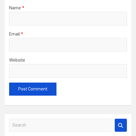
Name
*
Email
*
Website
S
e