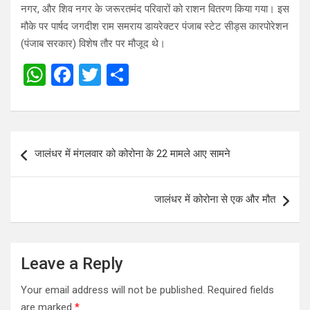
नगर, और शिव नगर के जरूरतमंद परिवारों को राशन वितरण किया गया। इस
मौके पर पार्षद जगदीश राम समराय डायरेक्टर पंजाब स्टेट सीड्स कारपोरेशन
(पंजाब सरकार) विशेष तौर पर मौजूद थे।
W
F
T
S
h
a
wi
h
at
ce
tt
ar
s
b
er
e
Post
जालंधर में मंगलवार को कोरोना के 22 मामले आए सामने
A
o
navigation
p
o
जालंधर में कोरोना से एक और मौत
p
k
Leave a Reply
Your email address will not be published.
Required fields
are marked
*