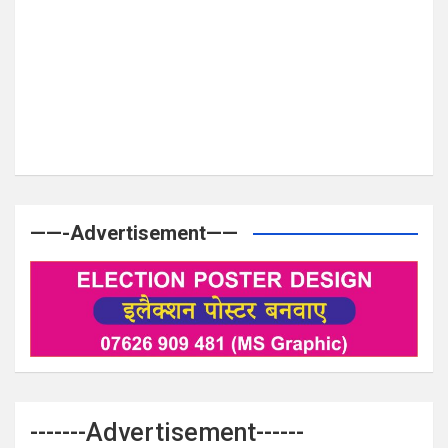
——-Advertisement——
-------Advertisement------