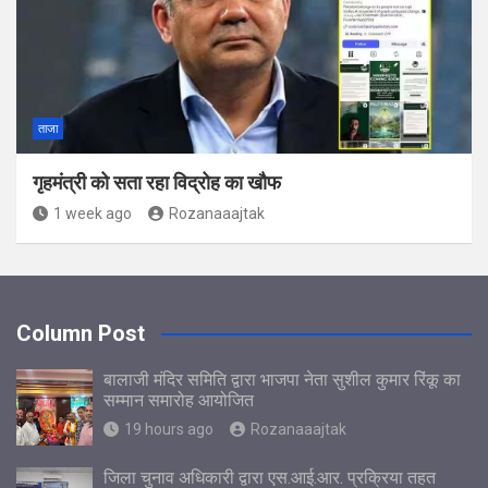
ताजा
गृहमंत्री को सता रहा विद्रोह का खौफ
1 week ago
Rozanaaajtak
Column Post
बालाजी मंदिर समिति द्वारा भाजपा नेता सुशील कुमार रिंकू का
सम्मान समारोह आयोजित
19 hours ago
Rozanaaajtak
जिला चुनाव अधिकारी द्वारा एस.आई.आर. प्रक्रिया तहत