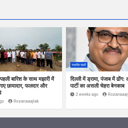
स्थानीय खबरें
पहली बारिश के साथ मझारी में
दिल्ली में ड्रामा, पंजाब में ढो
लगाए छायादार, फलदार और
पार्टी का असली चेहरा बेनकाब
े
2 weeks ago
Rozanaaaj
go
Rozanaaajtak