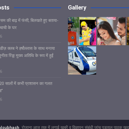
osts
Gallery
असम की बाढ़ में फंसी, बिलखते हुए बताया-
चाची के घर
26
डीज़ क्लब ने हर्षोल्लास के साथ मनाया
ीता रिंकू मुख्य अतिथि के रूप में हुईं
26
 20 सालों में कभी प्रशासन का गलत
ा”
26
talsubhash
रोजाना आज तक में लगाई खबरें व विज्ञापन संबंधी जांच पड़ताल पाठक खुद 