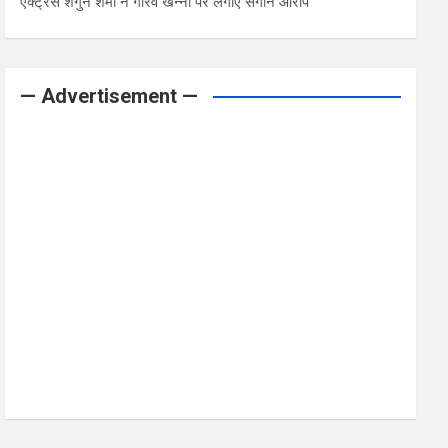
एक्ट्रेस शगुन शर्मा ने गौरव खन्ना पर लगाए संगीन आरोप
— Advertisement —