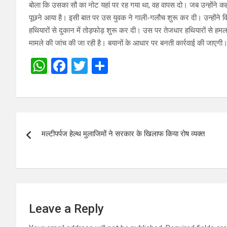
बोला कि उसका सौ का नोट यहां पर रह गया था, वह वापस दो। जब उन्होंने कहा
पूछने आया है। इसी बात पर उस युवक ने गाली-गलौच शुरू कर दी। उन्होंने वि
हथियारों से दुकान में तोड़फोड़ शुरू कर दी। उस पर तेजधार हथियारों से 
मामले की जांच की जा रही है। बयानों के आधार पर बनती कार्रवाई की जाएगी
W
F
T
S
h
a
wi
h
at
ce
tt
ar
s
b
er
e
Post
A
o
मल्टीपर्पज हेल्थ मुलाजिमों ने सरकार के खिलाफ किया रोष व्यक्त
navigation
p
o
p
k
Leave a Reply