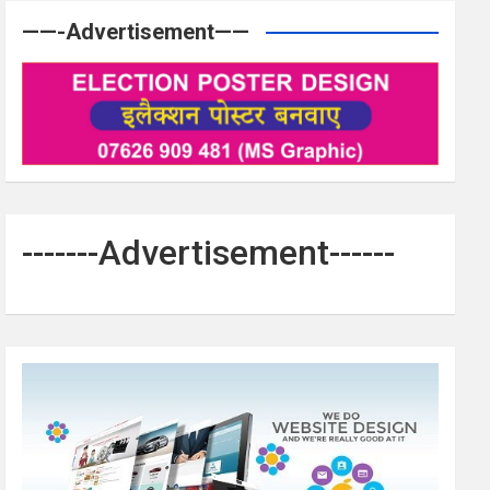
——-Advertisement——
-------Advertisement------