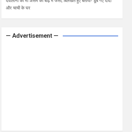
देवोलीना की मां असम की बाढ़ में फंसी, बिलखते हुए बताया- डूब गए दादी
और चाची के घर
— Advertisement —