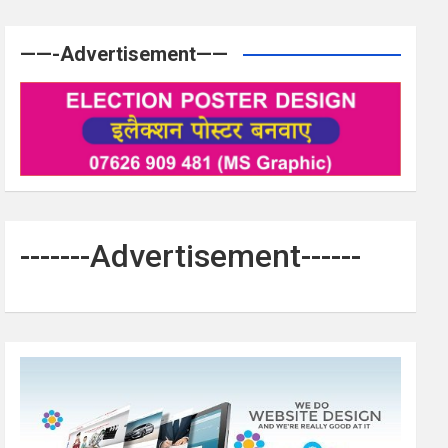
——-Advertisement——
-------Advertisement------