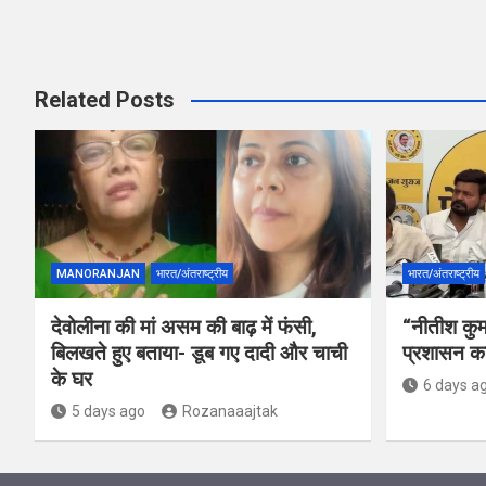
Related Posts
MANORANJAN
भारत/अंतराष्ट्रीय
भारत/अंतराष्ट्रीय
देवोलीना की मां असम की बाढ़ में फंसी,
“नीतीश कुमा
बिलखते हुए बताया- डूब गए दादी और चाची
प्रशासन का
के घर
6 days a
5 days ago
Rozanaaajtak