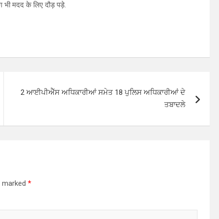
 भी मदद के लिए दौड़ पड़े.
2 ਆਈਪੀਐੱਸ ਅਧਿਕਾਰੀਆਂ ਸਮੇਤ 18 ਪੁਲਿਸ ਅਧਿਕਾਰੀਆਂ ਦੇ
ਤਬਾਦਲੇ
re marked
*