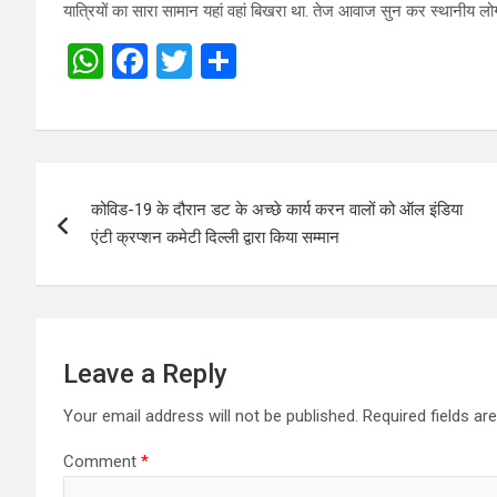
यात्रियों का सारा सामान यहां वहां बिखरा था. तेज आवाज सुन कर स्थानीय लोग
W
F
T
S
h
a
wi
h
at
ce
tt
ar
s
b
er
e
Post
A
o
कोविड-19 के दौरान डट के अच्छे कार्य करन वालों को ऑल इंडिया
navigation
p
o
एंटी क्रप्शन कमेटी दिल्ली द्वारा किया सम्मान
p
k
Leave a Reply
Your email address will not be published.
Required fields a
Comment
*