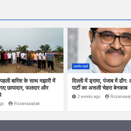
स्थानीय खबरें
पहली बारिश के साथ मझारी में
दिल्ली में ड्रामा, पंजाब में ढो
लगाए छायादार, फलदार और
पार्टी का असली चेहरा बेनकाब
े
2 weeks ago
Rozanaaaj
go
Rozanaaajtak