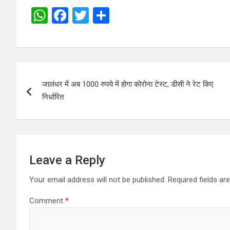
W
F
T
S
h
a
wi
h
at
ce
tt
ar
s
b
er
e
Post
A
o
जालंधर में अब 1000 रुपये में होगा कोरोना टेस्ट, डीसी ने रेट किए
navigation
p
o
निर्धारित
p
k
Leave a Reply
Your email address will not be published.
Required fields a
Comment
*