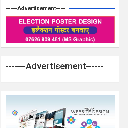
——-Advertisement——
-------Advertisement------