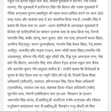
राहुल रेड क्रास स्कूल फार डैफ, कविता मुकाबलों में वरिन्दर, गाँव रंधावा
मसन्दा, गीत मुकाबलों में हरजिन्दर सिंह गाँव बिलगा और भाषण मुकाबलो में
गीतेश अग्रवाल पुराना लक्षमीपुरा को पहला स्थान हासिल करने पर आज 500
रुपए नकद और प्रशंसा पत्र दे कर सम्मानित किया गया है।जसबीर सिंह ने
बताया कि ज़िला स्तर पर अलग -अलग श्रेणियों के आनलाइन मुकाबलों में
विजेता रहे प्रतिभागियों का सम्मान प्रशंसा पत्र के साथ किया गया, जिनमें
पवनदीप सिंह, कबीर एवेन्यू, पवन कुमार, कोट राम दास, मृणालनी कमल विहार,
अरविन्द मिट्ठापुर, सपना फुल्लड़ीवाल, नवजोत सिंह केवल विहार, रेनूं कश्यप
अलीपुर, जसजीत कौर माडल टाऊन, वरुण जोशी पालम विहार,जसमीत गाँव
अलावलपुर, शोभना गाँव नौली, खुश सोफी गाँव, रिंकू गुरू अमरदास नगर, नेहा
वर्मा गाँव बिलगा, अमनदीप सिंह, शाम धीमान रैड्ड क्रास स्कूल फार डैफ्फ
और बलजीत कुमार गाँव दादूवाल शामिल हैं। उन्होनें बताया कि विजेताओं के
चुनाव के लिए ज़िला स्तर पर ज्यूरी गठित की गई थी, जिसमें ज़िला शिक्षा
अधिकारी (सकैंडरी), जालंधर, हरिन्दरपाल सिंह, ज़िला शिक्षा अधिकारी
(प्राथमिक), जालंधर राम पाल, सहायक ज़िला नोडल अधिकारी (स्वीप)
सुरजीत लाल, रोशनी एसोसिएशन फार एम.आर. चिल्डरन के प्रधान
अमरजीत सिंह आनंद, पी.डबलियू.डी. वालंटियर मनीष अग्रवाल और स्पैशल
एजुकेशन काऊंसलर फार पी.डबलियू.डी. चिल्ड्रेन राजू चौधरी को मैंबर