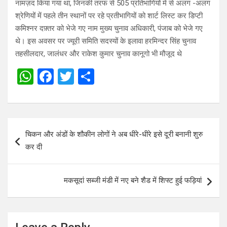
नामज़द किया गया था, जिनकी तरफ से 505 प्रतिभागियों में से अलग -अलग
श्रेणियों में पहले तीन स्थानों पर रहे प्रतीभागियों को शार्ट लिस्ट कर डिप्टी
कमिश्नर दफ़्तर को भेजे गए नाम मुख्य चुनाव अधिकारी, पंजाब को भेजे गए
थे। इस अवसर पर ज्यूरी समिति सदस्यों के इलावा हरमिन्दर सिंह चुनाव
तहसीलदार, जालंधर और राकेश कुमार चुनाव कानूगो भी मौजूद थे
W
F
T
S
h
a
wi
h
at
ce
tt
ar
s
b
er
e
Post
चिकन और अंडों के शौकीन लोगों ने अब धीरे-धीरे इसे दूरी बनानी शुरु
A
o
navigation
कर दी
p
o
p
k
मकसूदां सब्जी मंडी में नए बने शैड में शिफ्ट हुई फड़ियां