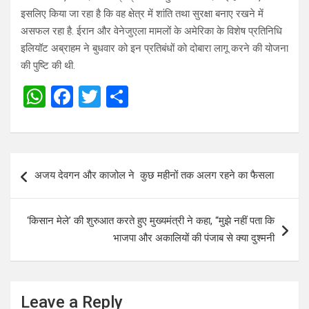
इसलिए किया जा रहा है कि वह क्षेत्र में शांति तथा सुरक्षा बनाए रखने में
असफल रहा है. ईरान और वेनेजुएला मामलों के अमेरिका के विशेष प्रतिनिधि
इलियॉट अब्राहम ने बुधवार को इन प्रतिबंधों को दोबारा लागू करने की योजना
की पुष्टि की थी.
W
F
T
S
h
a
wi
h
at
ce
tt
ar
s
b
er
e
Post
अजय देवगन और काजोल ने कुछ महीनों तक अलग रहने का फैसला
A
o
navigation
p
o
‘किसान मेले’ की शुरुआत करते हुए मुख्यमंत्री ने कहा, “मुझे नहीं पता कि
p
k
भाजपा और अकालियों की पंजाब से क्या दुश्मनी
Leave a Reply