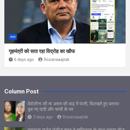
ताजा
गृहमंत्री को सता रहा विद्रोह का खौफ
6 days ago
Rozanaaajtak
Column Post
देवोलीना की मां असम की बाढ़ में फंसी, बिलखते हुए बताया-
डूब गए दादी और चाची के घर
3 days ago
Rozanaaajtak
महाराजा गार्डन लेडीज़ क्लब ने हर्षोल्लास के साथ मनाया तीज